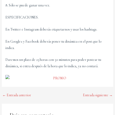
8. Sólo se puede ganar una vez.
ESPECIFICACIONES.
En Twitter e Instagram deberás etiquetarnos y usar los hashtags.
En Google+ y Facebook deberás poner tu dinámica en el post que lo
indica.
Daremos un plazo de 23 horas con 50 minutos para poder postear tu
dinámica, si entra después de la hora que lo indica, ya no contará.
Navegación
←
Entrada anterior
Entrada siguiente
→
de
entradas