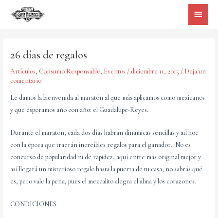
Ir
Menú
al
princi
contenido
26 días de regalos
Artículos
,
Consumo Responsable
,
Eventos
/
diciembre 11, 2015
/
Deja un
comentario
Le damos la bienvenida al maratón al que más aplicamos como mexicanos
y que esperamos año con año: el Guadalupe-Reyes.
Durante el maratón, cada dos días habrán dinámicas sencillas y ad hoc
con la época que traerán increíbles regalos para el ganador. No es
concurso de popularidad ni de rapidez, aquí entre más original mejor y
así llegará un misterioso regalo hasta la puerta de tu casa, no sabrás qué
es, pero vale la pena, pues el mezcalito alegra el alma y los corazones.
CONDICIONES.