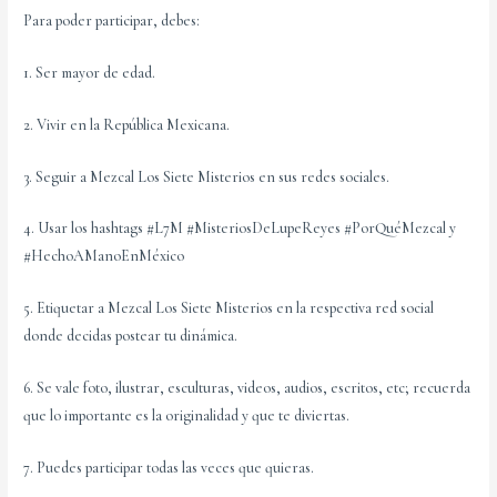
Para poder participar, debes:
1. Ser mayor de edad.
2. Vivir en la República Mexicana.
3. Seguir a Mezcal Los Siete Misterios en sus redes sociales.
4. Usar los hashtags #L7M #MisteriosDeLupeReyes #PorQuéMezcal y
#HechoAManoEnMéxico
5. Etiquetar a Mezcal Los Siete Misterios en la respectiva red social
donde decidas postear tu dinámica.
6. Se vale foto, ilustrar, esculturas, videos, audios, escritos, etc; recuerda
que lo importante es la originalidad y que te diviertas.
7. Puedes participar todas las veces que quieras.